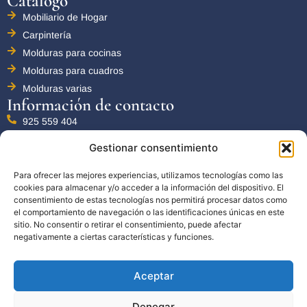
Catálogo
Mobiliario de Hogar
Carpintería
Molduras para cocinas
Molduras para cuadros
Molduras varias
Información de contacto
925 559 404
info@moldurasjofra.com
Gestionar consentimiento
c/ Cerrajeros nº 23-24 P. I. La Ermita, 45215 El Viso de San
Para ofrecer las mejores experiencias, utilizamos tecnologías como las
Juan, Toledo
cookies para almacenar y/o acceder a la información del dispositivo. El
consentimiento de estas tecnologías nos permitirá procesar datos como
el comportamiento de navegación o las identificaciones únicas en este
Ayuda recibida de la Unión Europea y Junta
sitio. No consentir o retirar el consentimiento, puede afectar
de Comunidades de Castilla La Mancha
negativamente a ciertas características y funciones.
Aceptar
Accesibilidad
Aviso Legal / Imprint
Denegar